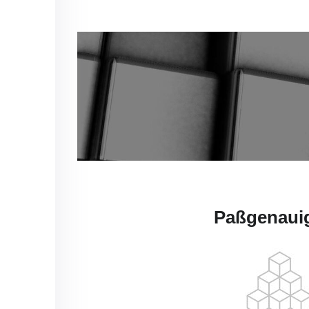
Paßgenauig