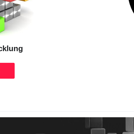
cklung
A