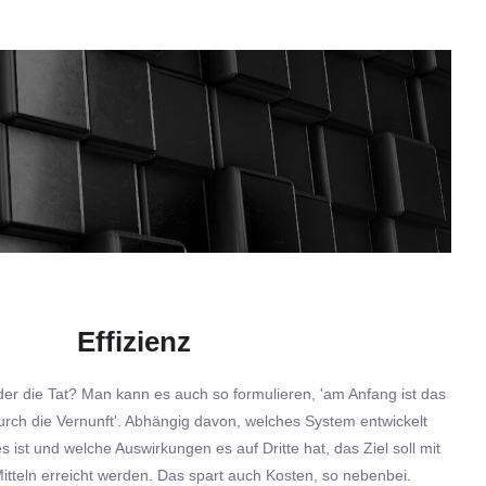
Effizienz
er die Tat? Man kann es auch so formulieren, 'am Anfang ist das
urch die Vernunft'. Abhängig davon, welches System entwickelt
es ist und welche Auswirkungen es auf Dritte hat, das Ziel soll mit
itteln erreicht werden. Das spart auch Kosten, so nebenbei.